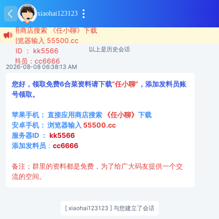
料请下载“任小聊”，添加发料员账号领取。
xiaohai123123
接应用商店搜索 《任小聊》下载
 浏览器输入 55500.cc
以上是历史会话
务器ID ： kk5566
加发料员：cc6666
2026-08-08 06:38:13 AM
您好，领取免费6合菜资料请下载
“任小聊”
，添加发料员账
号领取。
苹果手机： 直接应用商店搜索
《任小聊》
下载
安卓手机： 浏览器输入
55500.cc
服务器ID ：
kk5566
添加发料员
：
cc6666
备注；群里的资料都是免费，为了给广大码友提供一个交
流的空间。
[ xiaohai123123 ] 与您建立了会话